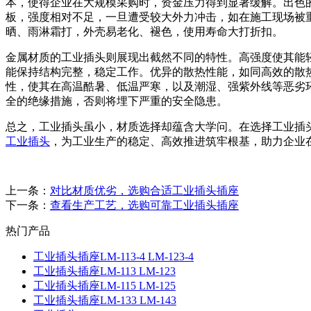
本，使得企业在大规模采购时，资金压力得到显著缓解。出色
板，强度相对不足，一旦遭受较大外力冲击，如在施工现场被
晒、雨淋霜打，外壳易老化、褪色，使用寿命大打折扣。
金属材质的工业插头则展现出截然不同的特性。高强度使其能
能保持结构完整，稳定工作。优异的散热性能，如同高效的散
性，使其在高温酷暑、低温严寒，以及潮湿、强紫外线等恶劣
全的绝缘措施，否则将埋下严重的安全隐患。
总之，工业插头虽小，材质选择却蕴含大学问。在选择工业插
工业插头
，为工业生产的稳定、高效推进筑牢根基，助力企业
上一条：
对比材质优劣，选购合适工业插头插座
下一条：
查看生产工艺，选购可靠工业插头插座
热门产品
工业插头插座LM-113-4 LM-123-4
工业插头插座LM-113 LM-123
工业插头插座LM-115 LM-125
工业插头插座LM-133 LM-143